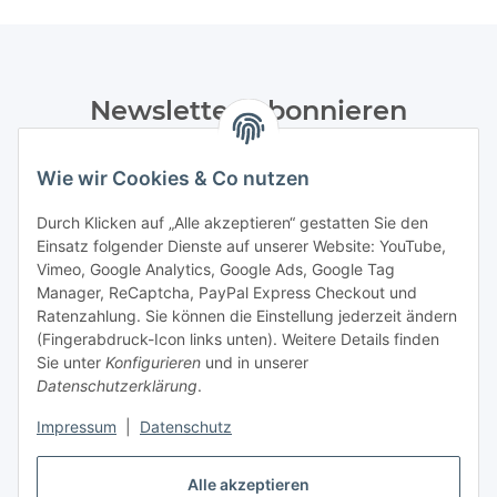
Newsletter Abonnieren
Bitte senden Sie mir entsprechend Ihrer
Wie wir Cookies & Co nutzen
Datenschutzerklärung
regelmäßig und jederzeit widerruflich
Informationen zu Ihrem Produktsortiment per E-Mail zu.
Durch Klicken auf „Alle akzeptieren“ gestatten Sie den
Einsatz folgender Dienste auf unserer Website: YouTube,
Abonnieren
Vimeo, Google Analytics, Google Ads, Google Tag
Manager, ReCaptcha, PayPal Express Checkout und
Ratenzahlung. Sie können die Einstellung jederzeit ändern
Informationen
(Fingerabdruck-Icon links unten). Weitere Details finden
Sie unter
Konfigurieren
und in unserer
Datenschutzerklärung
.
Gesetzliche Informationen
Impressum
|
Datenschutz
Vertrag widerrufen
Alle akzeptieren