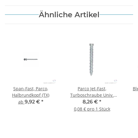
Ähnliche Artikel
Span-Fast, Parco,
Parco Jet-Fast,
Bl
Halbrundkopf (TX)
Turboschraube Univ.
Maxx, TX30 - 100 Stk.
ab
9,92 €
*
8,26 €
*
0,08 € pro 1 Stück