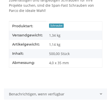
zuverlässigen und langlebigen Schrauben für Ihre
Projekte suchen, sind die Span-Fast Schrauben von
Parco die ideale Wahl!
Produkteigenschaft
Wert
Produktart:
Schraube
Versandgewicht:
1,34 kg
Artikelgewicht:
1,14
kg
Inhalt:
500,00 Stück
Abmessung:
4,0 x 35 mm
Benachrichtigen, wenn verfügbar