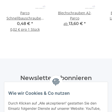
Parco
Blechschrauben A2,
Schnellbauschrauben
Parco
L
3,9 x 30 mm mit
0,48 €
*
ab
13,60 €
*
Feingewinde, Typ 140 -
0,02 € pro 1 Stück
20 Stk.
Newsletter Abonnieren
Bitte senden Sie mir entsprechend Ihrer
Wie wir Cookies & Co nutzen
Datenschutzerklärung
regelmäßig und jederzeit widerruflich
Informationen zu Ihrem Produktsortiment per E-Mail zu.
Durch Klicken auf „Alle akzeptieren“ gestatten Sie den
Einsatz folgender Dienste auf unserer Website: YouTube,
Abonnieren