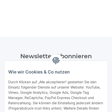
Newsletter Abonnieren
Bitte senden Sie mir entsprechend Ihrer
Datenschutzerklärung
regelmäßig und jederzeit widerruflich
Wie wir Cookies & Co nutzen
Informationen zu Ihrem Produktsortiment per E-Mail zu.
Durch Klicken auf „Alle akzeptieren“ gestatten Sie den
Einsatz folgender Dienste auf unserer Website: YouTube,
Abonnieren
Vimeo, Google Analytics, Google Ads, Google Tag
Manager, ReCaptcha, PayPal Express Checkout und
Informationen
Ratenzahlung. Sie können die Einstellung jederzeit ändern
(Fingerabdruck-Icon links unten). Weitere Details finden