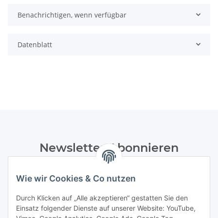
Benachrichtigen, wenn verfügbar
Datenblatt
Newsletter Abonnieren
Bitte senden Sie mir entsprechend Ihrer
Datenschutzerklärung
regelmäßig und jederzeit widerruflich
Wie wir Cookies & Co nutzen
Informationen zu Ihrem Produktsortiment per E-Mail zu.
Durch Klicken auf „Alle akzeptieren“ gestatten Sie den
Einsatz folgender Dienste auf unserer Website: YouTube,
Abonnieren