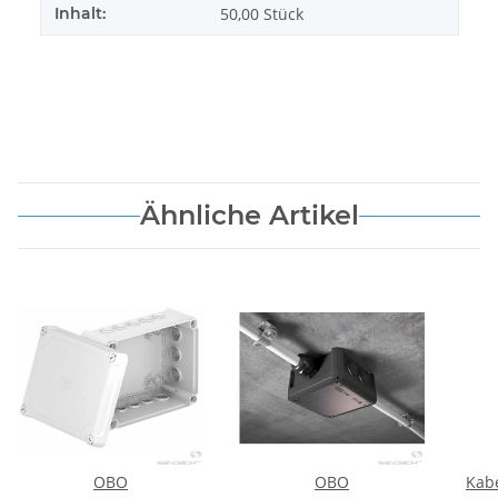
Inhalt:
50,00 Stück
Ähnliche Artikel
OBO
OBO
Kab