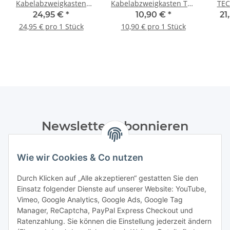
Kabelabzweigkasten
Kabelabzweigkasten T60
TEC
T250, 240x190x112,
SW,114x114x57mm,
24,95 €
*
10,90 €
*
21
hoher Deckel - 1 Stück
graphitschwarz, RAL
24,95 € pro 1 Stück
10,90 € pro 1 Stück
9011 - 1 Stück
Newsletter Abonnieren
Bitte senden Sie mir entsprechend Ihrer
Wie wir Cookies & Co nutzen
Datenschutzerklärung
regelmäßig und jederzeit widerruflich
Informationen zu Ihrem Produktsortiment per E-Mail zu.
Durch Klicken auf „Alle akzeptieren“ gestatten Sie den
Einsatz folgender Dienste auf unserer Website: YouTube,
Abonnieren
Vimeo, Google Analytics, Google Ads, Google Tag
Manager, ReCaptcha, PayPal Express Checkout und
Ratenzahlung. Sie können die Einstellung jederzeit ändern
Informationen