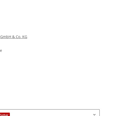
GmbH & Co. KG
le
fügbar