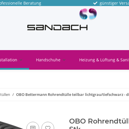
fessionelle Beratung
günstiger Vers
stallation
Handschuhe
Heizung & Lüftung & Sani
tüllen
OBO Bettermann Rohrendtülle teilbar lichtgrau/tiefschwarz - d
OBO Rohrendtülle