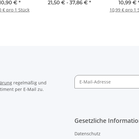
W,114x114x57mm,
Bettermann
T100,150x116
10,90 €
*
21,50 € -
37,86 €
*
10,99 €
itschwarz, RAL
lichtgrau - 1 
0 € pro 1 Stück
10,99 € pro 1 
11 - 1 Stück
lärung
regelmäßig und
timent per E-Mail zu.
Gesetzliche Informati
Datenschutz