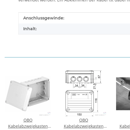
Produkteigenschaft
Wert
Anschlussgewinde:
Inhalt:
OBO
OBO
Kabelabzweigkasten
Kabelabzweigkasten
Kabe