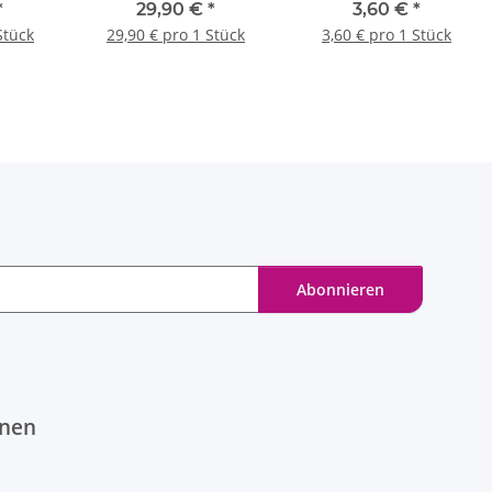
x67,
T100KL, 150x116x67,
T25, Ø80x51, lichtgrau -
*
29,90 €
*
3,60 €
*
Stück
mit Klemmleiste - 1
1 Stück
Stück
29,90 € pro 1 Stück
3,60 € pro 1 Stück
Sück
Abonnieren
onen