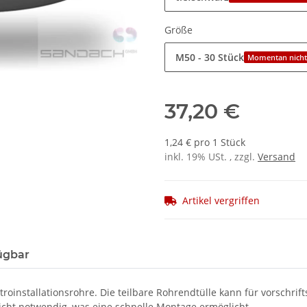
Größe
M50 - 30 Stück
Momentan nicht
37,20 €
1,24 € pro 1 Stück
inkl. 19% USt. , zzgl.
Versand
Artikel vergriffen
ügbar
troinstallationsrohre. Die teilbare Rohrendtülle kann für vorschr
cht notwendig, was eine schnelle Montage ermöglicht.