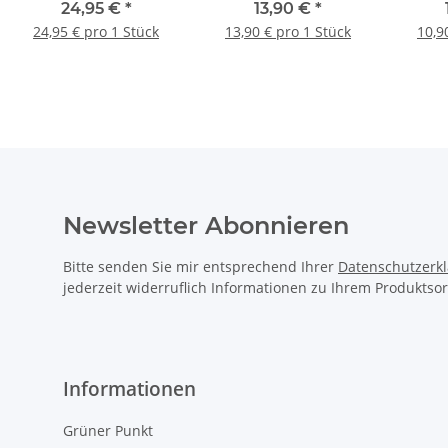
T250, 240x190x112,
T100
T60 S
24,95 €
*
13,90 €
*
hoher Deckel - 1 Stück
SW,150x116x67mm,
graph
24,95 € pro 1 Stück
13,90 € pro 1 Stück
10,9
graphitschwarz, RAL
90
9011 - 1 Stück
Newsletter Abonnieren
Bitte senden Sie mir entsprechend Ihrer
Datenschutzerk
jederzeit widerruflich Informationen zu Ihrem Produktsor
Informationen
Grüner Punkt