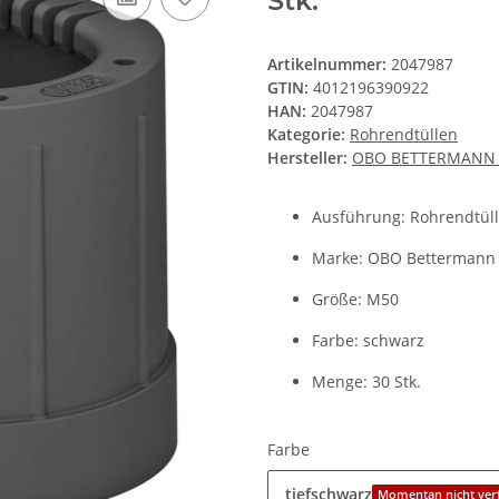
Stk.
Artikelnummer:
2047987
GTIN:
4012196390922
HAN:
2047987
Kategorie:
Rohrendtüllen
Hersteller:
OBO BETTERMANN 
Ausführung: Rohrendtül
Marke: OBO Bettermann
Größe: M50
Farbe: schwarz
Menge: 30 Stk.
Farbe
tiefschwarz
Momentan nicht ver