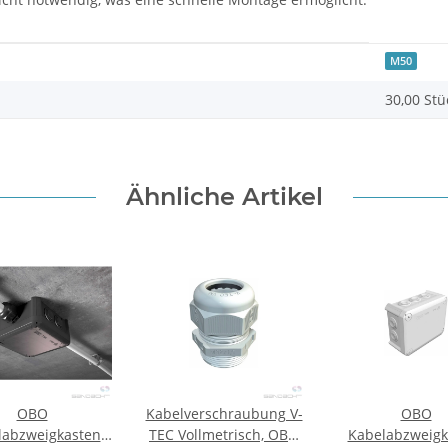
M50
30,00 Stü
Ähnliche Artikel
OBO
Kabelverschraubung V-
OBO
labzweigkasten
TEC Vollmetrisch, OBO
Kabelabzweigk