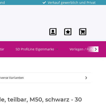
and
Verkauf gewerblich und Privat
tär
SD ProfiLine Eigenmarke
Verlegen / Führen
iverse Varianten
, teilbar, M50, schwarz - 30