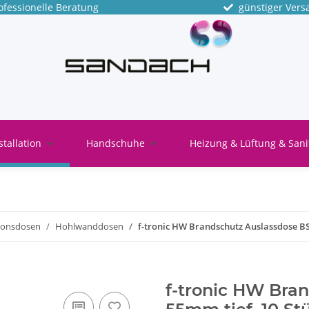
fessionelle Beratung
günstiger Vers
stallation
Handschuhe
Heizung & Lüftung & Sani
tionsdosen
Hohlwanddosen
f-tronic HW Brandschutz Auslassdose BS
f-tronic HW Bra