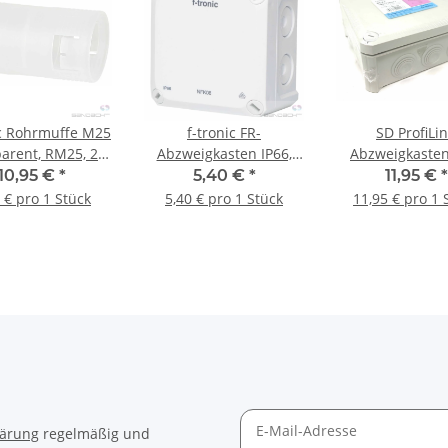
ic Rohrmuffe M25
f-tronic FR-
SD ProfiLi
parent, RM25, 25
Abzweigkasten IP66,
Abzweigkasten
Stück
weiß, NEPTUN
H16, 190x150x
10,95 €
*
5,40 €
*
11,95 €
*
Compact, 85x85x54mm
lichtgrau
 € pro 1 Stück
5,40 € pro 1 Stück
11,95 € pro 1 
- 1 Stück
lärung
regelmäßig und