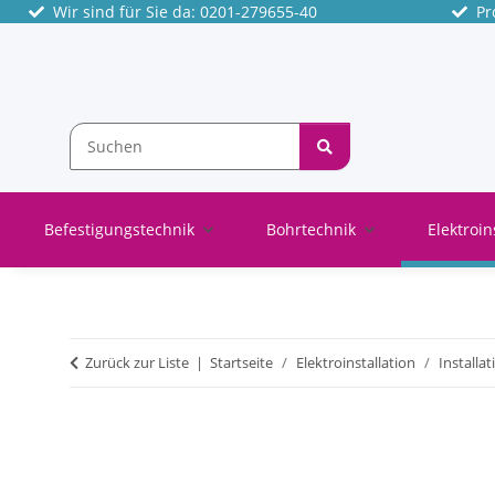
Wir sind für Sie da: 0201-279655-40
Pro
Befestigungstechnik
Bohrtechnik
Elektroin
Zurück zur Liste
Startseite
Elektroinstallation
Installa