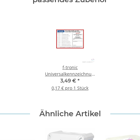
f-tronic
Universalkennzeichnungsschild
BSKS, 1 Stück
3,49 €
*
0,17 € pro 1 Stück
Ähnliche Artikel