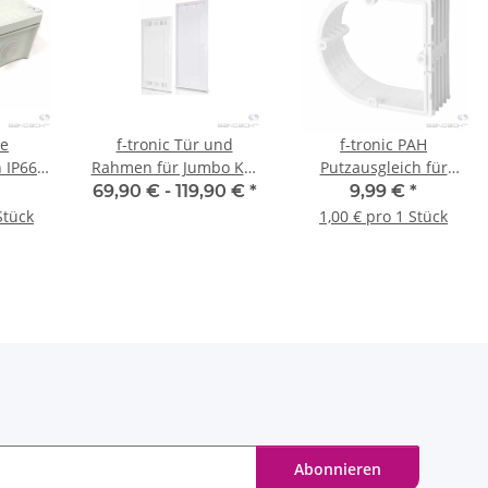
ne
f-tronic Tür und
f-tronic PAH
 IP66
Rahmen für Jumbo KW
Putzausgleich für
77mm,
Serie
HW+UP Gerätedosen
69,90 € -
119,90 €
*
9,99 €
*
massiv, halbrund,
Stück
1,00 € pro 1 Stück
30mm tief, 10 Stück
Abonnieren