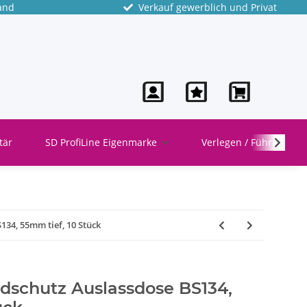
and
Verkauf gewerblich und Privat
tär
SD ProfiLine Eigenmarke
Verlegen / Führen
134, 55mm tief, 10 Stück
ndschutz Auslassdose BS134,