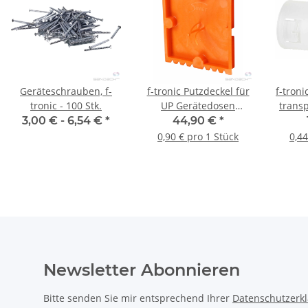
Geräteschrauben, f-
f-tronic Putzdeckel für
f-tron
tronic - 100 Stk.
UP Gerätedosen
trans
massiv, quadratisch, 50
3,00 € -
6,54 €
*
44,90 €
*
Stück
0,90 € pro 1 Stück
0,44
Newsletter Abonnieren
Bitte senden Sie mir entsprechend Ihrer
Datenschutzerk