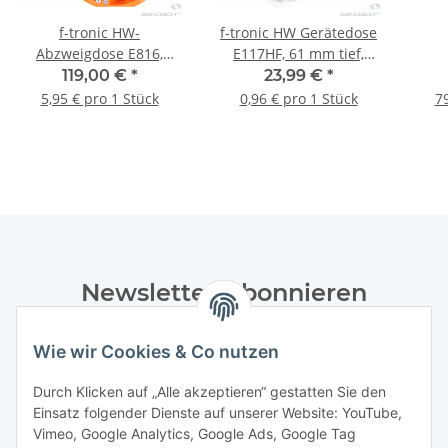
f-tronic HW-
f-tronic HW Gerätedose
Abzweigdose E816,
E117HF, 61 mm tief,
luftdicht, Ø 120mm,
halogenfrei, 25 Stück
J
119,00 €
*
23,99 €
*
65mm tief, 20 Stück
Tr
5,95 € pro 1 Stück
0,96 € pro 1 Stück
79
Newsletter Abonnieren
Bitte senden Sie mir entsprechend Ihrer
Wie wir Cookies & Co nutzen
Datenschutzerklärung
regelmäßig und jederzeit widerruflich
Informationen zu Ihrem Produktsortiment per E-Mail zu.
Durch Klicken auf „Alle akzeptieren“ gestatten Sie den
Einsatz folgender Dienste auf unserer Website: YouTube,
Abonnieren
Vimeo, Google Analytics, Google Ads, Google Tag