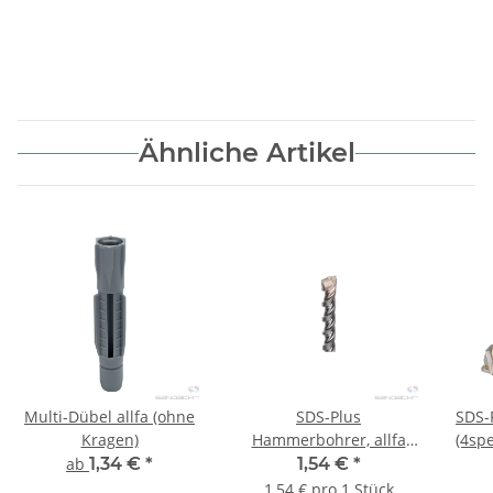
Ähnliche Artikel
Multi-Dübel allfa (ohne
SDS-Plus
SDS-
Kragen)
Hammerbohrer, allfa
(4sp
(Marathon) 5 x 110 mm -
ab
1,34 €
*
1,54 €
*
1 Stk.
1,54 € pro 1 Stück