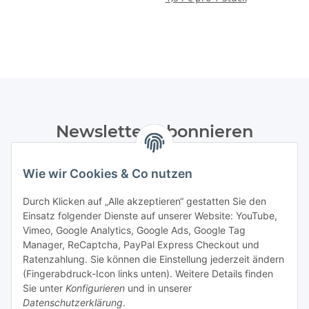
Newsletter Abonnieren
Bitte senden Sie mir entsprechend Ihrer
Wie wir Cookies & Co nutzen
Datenschutzerklärung
regelmäßig und jederzeit widerruflich
Informationen zu Ihrem Produktsortiment per E-Mail zu.
Durch Klicken auf „Alle akzeptieren“ gestatten Sie den
Einsatz folgender Dienste auf unserer Website: YouTube,
Abonnieren
Vimeo, Google Analytics, Google Ads, Google Tag
Manager, ReCaptcha, PayPal Express Checkout und
Ratenzahlung. Sie können die Einstellung jederzeit ändern
Informationen
(Fingerabdruck-Icon links unten). Weitere Details finden
Sie unter
Konfigurieren
und in unserer
Datenschutzerklärung
.
Gesetzliche Informationen