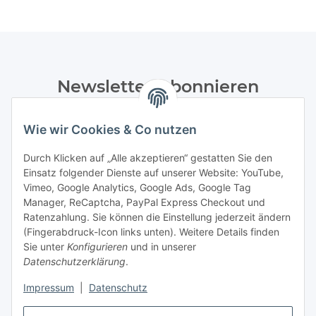
Newsletter Abonnieren
Bitte senden Sie mir entsprechend Ihrer
Wie wir Cookies & Co nutzen
Datenschutzerklärung
regelmäßig und jederzeit widerruflich
Informationen zu Ihrem Produktsortiment per E-Mail zu.
Durch Klicken auf „Alle akzeptieren“ gestatten Sie den
Einsatz folgender Dienste auf unserer Website: YouTube,
Abonnieren
Vimeo, Google Analytics, Google Ads, Google Tag
Manager, ReCaptcha, PayPal Express Checkout und
Ratenzahlung. Sie können die Einstellung jederzeit ändern
Informationen
(Fingerabdruck-Icon links unten). Weitere Details finden
Sie unter
Konfigurieren
und in unserer
Datenschutzerklärung
.
Gesetzliche Informationen
Impressum
|
Datenschutz