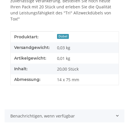
zuverlässige Verankerung. Bestellen Sie noch heute
Ihren Pack mit 20 Stück und erleben Sie die Qualität
und Leistungsfähigkeit des "Tri" Allzweckdübels von
Tox!"
Produkteigenschaft
Wert
Produktart:
Dübel
Versandgewicht:
0,03 kg
Artikelgewicht:
0,01
kg
Inhalt:
20,00 Stück
Abmessung:
14 x 75 mm
Benachrichtigen, wenn verfügbar