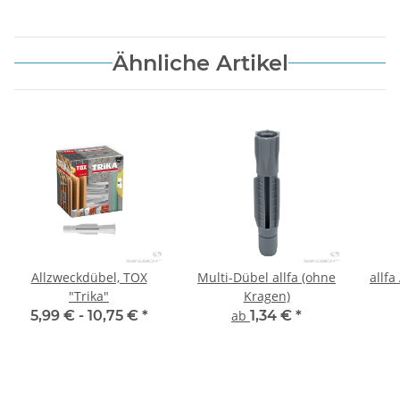
Ähnliche Artikel
Allzweckdübel, TOX
Multi-Dübel allfa (ohne
allfa
"Trika"
Kragen)
5,99 € -
10,75 €
*
ab
1,34 €
*