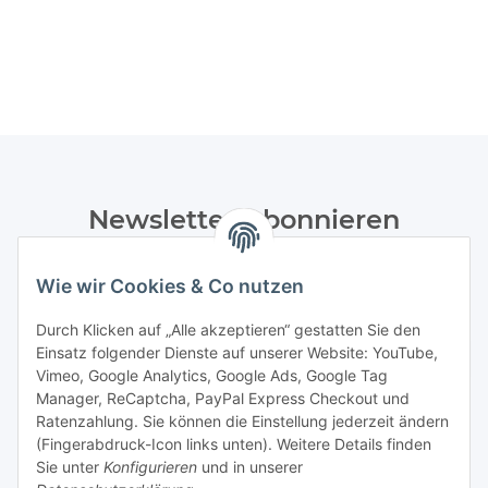
Newsletter Abonnieren
Bitte senden Sie mir entsprechend Ihrer
Wie wir Cookies & Co nutzen
Datenschutzerklärung
regelmäßig und jederzeit widerruflich
Informationen zu Ihrem Produktsortiment per E-Mail zu.
Durch Klicken auf „Alle akzeptieren“ gestatten Sie den
Einsatz folgender Dienste auf unserer Website: YouTube,
Abonnieren
Vimeo, Google Analytics, Google Ads, Google Tag
Manager, ReCaptcha, PayPal Express Checkout und
Ratenzahlung. Sie können die Einstellung jederzeit ändern
Informationen
(Fingerabdruck-Icon links unten). Weitere Details finden
Sie unter
Konfigurieren
und in unserer