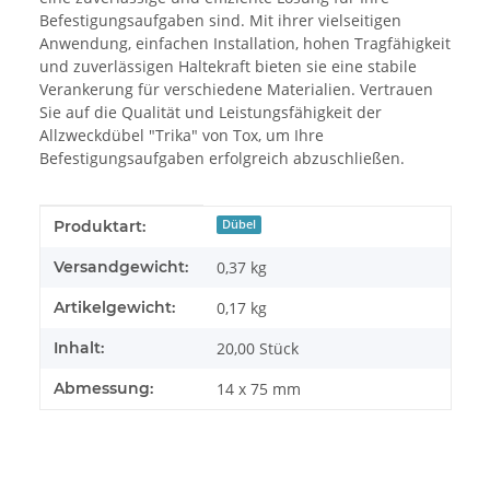
Befestigungsaufgaben sind. Mit ihrer vielseitigen
Anwendung, einfachen Installation, hohen Tragfähigkeit
und zuverlässigen Haltekraft bieten sie eine stabile
Verankerung für verschiedene Materialien. Vertrauen
Sie auf die Qualität und Leistungsfähigkeit der
Allzweckdübel "Trika" von Tox, um Ihre
Befestigungsaufgaben erfolgreich abzuschließen.
Produkteigenschaft
Wert
Produktart:
Dübel
Versandgewicht:
0,37 kg
Artikelgewicht:
0,17
kg
Inhalt:
20,00 Stück
Abmessung:
14 x 75 mm