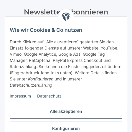
Newsletter Abonnieren
Bitte senden Sie mir entsprechend Ihrer
Wie wir Cookies & Co nutzen
Datenschutzerklärung
regelmäßig und jederzeit widerruflich
Informationen zu Ihrem Produktsortiment per E-Mail zu.
Durch Klicken auf „Alle akzeptieren“ gestatten Sie den
Einsatz folgender Dienste auf unserer Website: YouTube,
Abonnieren
Vimeo, Google Analytics, Google Ads, Google Tag
Manager, ReCaptcha, PayPal Express Checkout und
Ratenzahlung. Sie können die Einstellung jederzeit ändern
Informationen
(Fingerabdruck-Icon links unten). Weitere Details finden
Sie unter
Konfigurieren
und in unserer
Datenschutzerklärung
.
Gesetzliche Informationen
Impressum
|
Datenschutz
Alle akzeptieren
Vertrag widerrufen
Konfigurieren