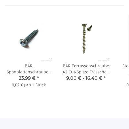
BÄR
BÄR Terrassenschraube
Sto
Spanplattenschrauben
A2 Cut-Spitze Frässchaft
Pan Head (PZD) 4,0 x 16
T25 - diverse Varianten
23,99 €
*
9,00 € -
16,40 €
*
mm - 1.000 Stück
0,02 € pro 1 Stück
0