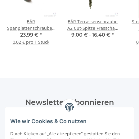
BÄR
BÄR Terrassenschraube
Sto
Spanplattenschrauben
A2 Cut-Spitze Frässchaft
Pan Head (PZD) 4,0 x 16
T25 - diverse Varianten
23,99 €
*
9,00 € -
16,40 €
*
mm - 1.000 Stück
0,02 € pro 1 Stück
0
Newsletter Abonnieren
Bitte senden Sie mir entsprechend Ihrer
Wie wir Cookies & Co nutzen
Datenschutzerklärung
regelmäßig und jederzeit widerruflich
Informationen zu Ihrem Produktsortiment per E-Mail zu.
Durch Klicken auf „Alle akzeptieren“ gestatten Sie den