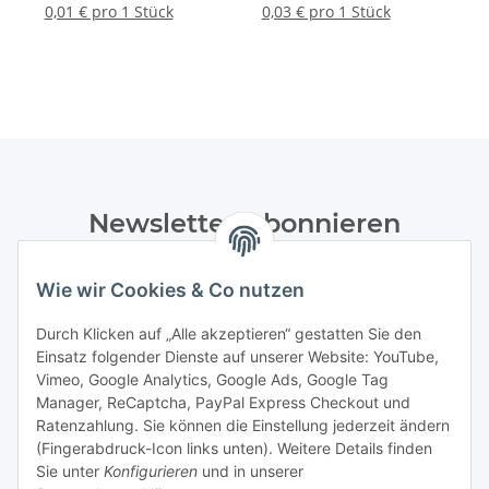
- 500 Stück
- 500 Stück
0,01 € pro 1 Stück
0,03 € pro 1 Stück
Newsletter Abonnieren
Bitte senden Sie mir entsprechend Ihrer
Wie wir Cookies & Co nutzen
Datenschutzerklärung
regelmäßig und jederzeit widerruflich
Informationen zu Ihrem Produktsortiment per E-Mail zu.
Durch Klicken auf „Alle akzeptieren“ gestatten Sie den
Einsatz folgender Dienste auf unserer Website: YouTube,
Abonnieren
Vimeo, Google Analytics, Google Ads, Google Tag
Manager, ReCaptcha, PayPal Express Checkout und
Ratenzahlung. Sie können die Einstellung jederzeit ändern
Informationen
(Fingerabdruck-Icon links unten). Weitere Details finden
Sie unter
Konfigurieren
und in unserer