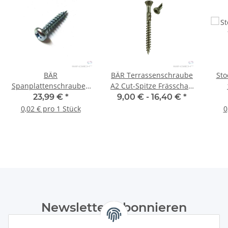
BÄR
BÄR Terrassenschraube
Sto
Spanplattenschrauben
A2 Cut-Spitze Frässchaft
Pan Head (PZD) 4,0 x 16
T25 - diverse Varianten
23,99 €
*
9,00 € -
16,40 €
*
mm - 1.000 Stück
0,02 € pro 1 Stück
0
Newsletter Abonnieren