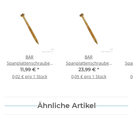
BÄR
BÄR
Spanplattenschrauben
Spanplattenschrauben
Spa
maderatec, 4,5 x 45 mm
maderatec, 5,0 x 50 mm
made
11,99 €
*
23,99 €
*
- 500 Stück
- 500 Stück
0,02 € pro 1 Stück
0,05 € pro 1 Stück
0
Ähnliche Artikel