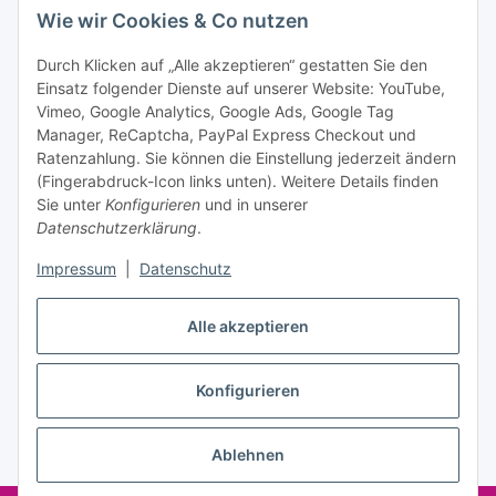
Bitte senden Sie mir entsprechend Ihrer
Wie wir Cookies & Co nutzen
Datenschutzerklärung
regelmäßig und jederzeit widerruflich
Informationen zu Ihrem Produktsortiment per E-Mail zu.
Durch Klicken auf „Alle akzeptieren“ gestatten Sie den
Einsatz folgender Dienste auf unserer Website: YouTube,
Abonnieren
Vimeo, Google Analytics, Google Ads, Google Tag
Manager, ReCaptcha, PayPal Express Checkout und
Ratenzahlung. Sie können die Einstellung jederzeit ändern
Informationen
(Fingerabdruck-Icon links unten). Weitere Details finden
Sie unter
Konfigurieren
und in unserer
Datenschutzerklärung
.
Gesetzliche Informationen
Impressum
|
Datenschutz
Alle akzeptieren
Vertrag widerrufen
Konfigurieren
Ablehnen
* Alle Preise inkl. gesetzlicher USt., zzgl.
Versand