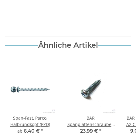
Ähnliche Artikel
Span-Fast, Parco,
BÄR
BÄR 
Halbrundkopf (PZD)
Spanplattenschrauben
A2 C
Pan Head (PZD) 4,0 x 16
T25 
ab
6,40 €
*
23,99 €
*
9,