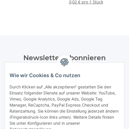
mm - 1.000 Stück
0,02 € pro 1 Stück
Newsletter Abonnieren
Bitte senden Sie mir entsprechend Ihrer
Wie wir Cookies & Co nutzen
Datenschutzerklärung
regelmäßig und jederzeit widerruflich
Informationen zu Ihrem Produktsortiment per E-Mail zu.
Durch Klicken auf „Alle akzeptieren“ gestatten Sie den
Einsatz folgender Dienste auf unserer Website: YouTube,
Abonnieren
Vimeo, Google Analytics, Google Ads, Google Tag
Manager, ReCaptcha, PayPal Express Checkout und
Ratenzahlung. Sie können die Einstellung jederzeit ändern
Informationen
(Fingerabdruck-Icon links unten). Weitere Details finden
Sie unter
Konfigurieren
und in unserer