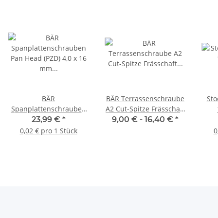
BÄR
BÄR Terrassenschraube
Sto
Spanplattenschrauben
A2 Cut-Spitze Frässchaft
Pan Head (PZD) 4,0 x 16
T25 - diverse Varianten
23,99 €
*
9,00 € -
16,40 €
*
mm - 1.000 Stück
0,02 € pro 1 Stück
0