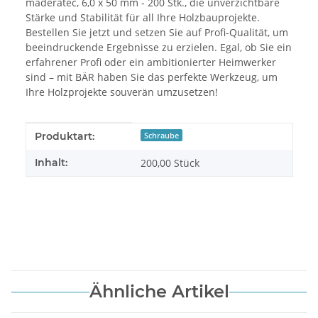
maderatec, 6,0 x 50 mm - 200 Stk., die unverzichtbare
Stärke und Stabilität für all Ihre Holzbauprojekte.
Bestellen Sie jetzt und setzen Sie auf Profi-Qualität, um
beeindruckende Ergebnisse zu erzielen. Egal, ob Sie ein
erfahrener Profi oder ein ambitionierter Heimwerker
sind – mit BÄR haben Sie das perfekte Werkzeug, um
Ihre Holzprojekte souverän umzusetzen!
Produkteigenschaft
Wert
Produktart:
Schraube
Inhalt:
200,00 Stück
Ähnliche Artikel