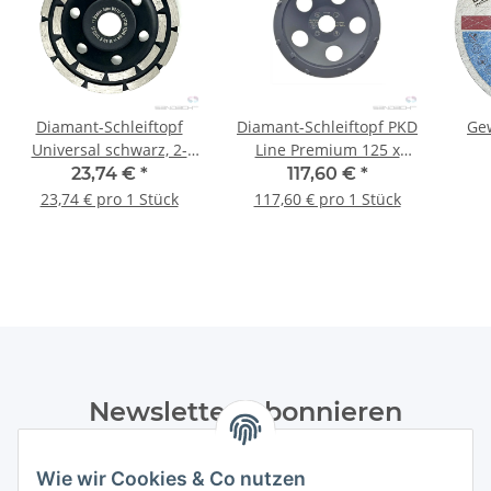
Diamant-Schleiftopf
Diamant-Schleiftopf PKD
Ge
Universal schwarz, 2-
Line Premium 125 x
reihig, 125 x 22,23 mm -
22.23 mm
23,74 €
*
117,60 €
*
1 Stk.
23,74 € pro 1 Stück
117,60 € pro 1 Stück
Newsletter Abonnieren
Bitte senden Sie mir entsprechend Ihrer
Wie wir Cookies & Co nutzen
Datenschutzerklärung
regelmäßig und jederzeit widerruflich