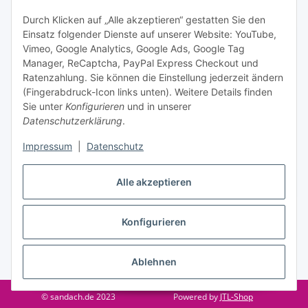
Informationen zu Ihrem Produktsortiment per E-Mail zu.
Durch Klicken auf „Alle akzeptieren“ gestatten Sie den
Einsatz folgender Dienste auf unserer Website: YouTube,
Abonnieren
Vimeo, Google Analytics, Google Ads, Google Tag
Manager, ReCaptcha, PayPal Express Checkout und
Ratenzahlung. Sie können die Einstellung jederzeit ändern
Informationen
(Fingerabdruck-Icon links unten). Weitere Details finden
Sie unter
Konfigurieren
und in unserer
Datenschutzerklärung
.
Gesetzliche Informationen
Impressum
|
Datenschutz
Alle akzeptieren
Vertrag widerrufen
Konfigurieren
Ablehnen
* Alle Preise inkl. gesetzlicher USt., zzgl.
Versand
© sandach.de 2023
Powered by
JTL-Shop