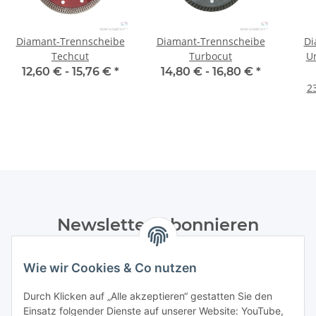
Diamant-Trennscheibe
Diamant-Trennscheibe
Di
Techcut
Turbocut
Un
rei
12,60 € -
15,76 €
*
14,80 € -
16,80 €
*
23
Newsletter Abonnieren
Bitte senden Sie mir entsprechend Ihrer
Wie wir Cookies & Co nutzen
Datenschutzerklärung
regelmäßig und jederzeit widerruflich
Informationen zu Ihrem Produktsortiment per E-Mail zu.
Durch Klicken auf „Alle akzeptieren“ gestatten Sie den
Einsatz folgender Dienste auf unserer Website: YouTube,