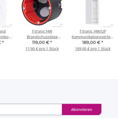
 und
f-tronic HW
f-tronic HW/UP
umbo
Brandschutzdose
Kommunikationsverteiler
BS3500 mit
JUMBO48KW, 4-reihig
€
*
119,00 €
*
189,00 €
*
Durchstoßmembran,
11,90 € pro 1 Stück
189,00 € pro 1 Stück
Rohr, 62mm tief, 10
Stück
Abonnieren