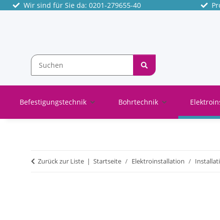
Wir sind für Sie da: 0201-279655-40
Pro
Befestigungstechnik
Bohrtechnik
Elektroin
Zurück zur Liste
Startseite
Elektroinstallation
Installat