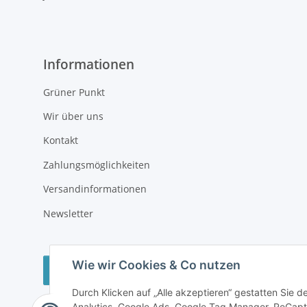
Informationen
Grüner Punkt
Wir über uns
Kontakt
Zahlungsmöglichkeiten
Versandinformationen
Newsletter
Wie wir Cookies & Co nutzen
Vertrag widerrufen
Durch Klicken auf „Alle akzeptieren“ gestatten Sie 
Analytics, Google Ads, Google Tag Manager, ReCapt