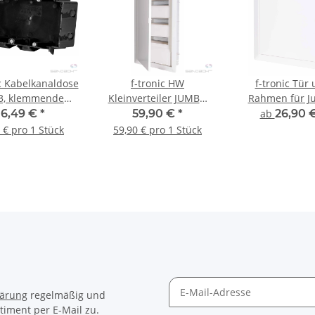
ic Kabelkanaldose
f-tronic HW
f-tronic Tür
3, klemmende
Kleinverteiler JUMBO
Rahmen für J
tigung, 1 Stück
HWV36+6ST, mit
Serie
6,49 €
*
59,90 €
*
ab
26,90 
Schraubklemme, 3-
 € pro 1 Stück
59,90 € pro 1 Stück
reihig
lärung
regelmäßig und
timent per E-Mail zu.