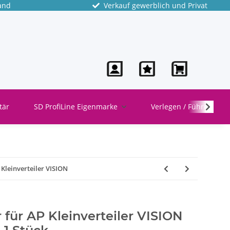
and
Verkauf gewerblich und Privat
tär
SD ProfiLine Eigenmarke
Verlegen / Führen
 Kleinverteiler VISION
r für AP Kleinverteiler VISION