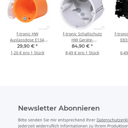
f-tronic HW
f-tronic Schallschutz
f-tron
Auslassdose E134,
HW Geräte-
E83
45mm tief - 25 Stk
Verbindungsdose
Befes
29,90 €
*
84,90 €
*
SP3700, 58mm tief, 10
1,20 € pro 1 Stück
8,49 € pro 1 Stück
6,49
Stück
Newsletter Abonnieren
Bitte senden Sie mir entsprechend Ihrer
Datenschutzerk
jederzeit widerruflich Informationen zu Ihrem Produktsor