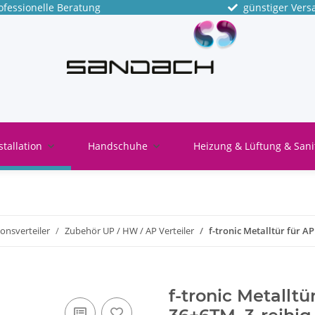
fessionelle Beratung
günstiger Vers
stallation
Handschuhe
Heizung & Lüftung & Sani
ionsverteiler
Zubehör UP / HW / AP Verteiler
f-tronic Metalltür für AP
f-tronic Metalltü