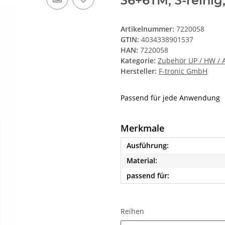
36+6TM, 3-reihig,
Artikelnummer:
7220058
GTIN:
4034338901537
HAN:
7220058
Kategorie:
Zubehör UP / HW / A
Hersteller:
F-tronic GmbH
Passend für jede Anwendung
Merkmale
Ausführung:
Material:
passend für:
Reihen