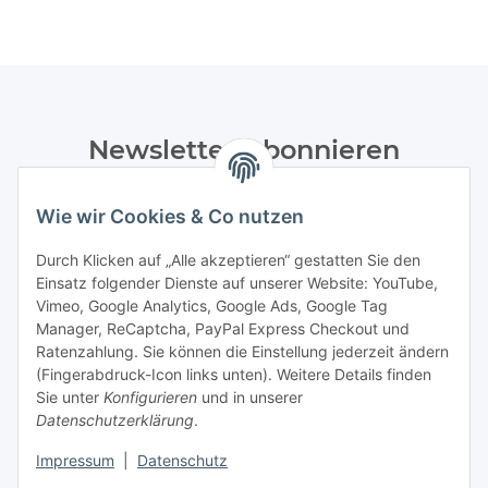
Newsletter Abonnieren
Bitte senden Sie mir entsprechend Ihrer
Wie wir Cookies & Co nutzen
Datenschutzerklärung
regelmäßig und jederzeit widerruflich
Informationen zu Ihrem Produktsortiment per E-Mail zu.
Durch Klicken auf „Alle akzeptieren“ gestatten Sie den
Einsatz folgender Dienste auf unserer Website: YouTube,
Abonnieren
Vimeo, Google Analytics, Google Ads, Google Tag
Manager, ReCaptcha, PayPal Express Checkout und
Ratenzahlung. Sie können die Einstellung jederzeit ändern
Informationen
(Fingerabdruck-Icon links unten). Weitere Details finden
Sie unter
Konfigurieren
und in unserer
Datenschutzerklärung
.
Gesetzliche Informationen
Impressum
|
Datenschutz