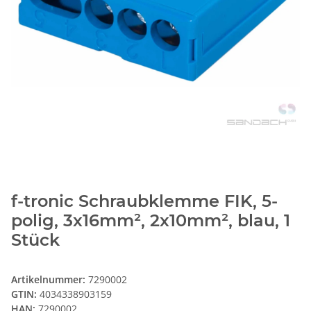
f-tronic Schraubklemme FIK, 5-
polig, 3x16mm², 2x10mm², blau, 1
Stück
Artikelnummer:
7290002
GTIN:
4034338903159
HAN:
7290002