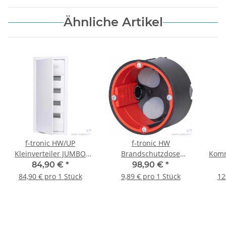
Ähnliche Artikel
f-tronic HW/UP
f-tronic HW
Kleinverteiler JUMBO
Brandschutzdose
Komm
48+8, 4-reihig
BS2000 mit
84,90 €
*
98,90 €
*
Durchstoßmembran,
84,90 € pro 1 Stück
9,89 € pro 1 Stück
12
Rohr, 50mm tief, 10
Stück