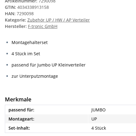
Artikelnummer:
7290098
GTIN:
4034338913158
HAN:
7290098
Kategorie:
Zubehör UP / HW / AP Verteiler
Hersteller:
F-tronic GmbH
Montagehalterset
4 Stück im Set
passend für Jumbo UP Kleinverteiler
zur Unterputzmontage
Merkmale
passend für:
JUMBO
Montageart:
UP
Set-Inhalt:
4 Stück