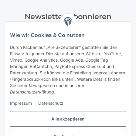
Newsletter Abonnieren
Bitte senden Sie mir entsprechend Ihrer
Wie wir Cookies & Co nutzen
Datenschutzerklärung
regelmäßig und jederzeit widerruflich
Informationen zu Ihrem Produktsortiment per E-Mail zu.
Durch Klicken auf „Alle akzeptieren“ gestatten Sie den
Einsatz folgender Dienste auf unserer Website: YouTube,
Abonnieren
Vimeo, Google Analytics, Google Ads, Google Tag
Manager, ReCaptcha, PayPal Express Checkout und
Ratenzahlung. Sie können die Einstellung jederzeit ändern
Informationen
(Fingerabdruck-Icon links unten). Weitere Details finden
Sie unter
Konfigurieren
und in unserer
Datenschutzerklärung
.
Gesetzliche Informationen
Impressum
|
Datenschutz
Vertrag widerrufen
Alle akzeptieren