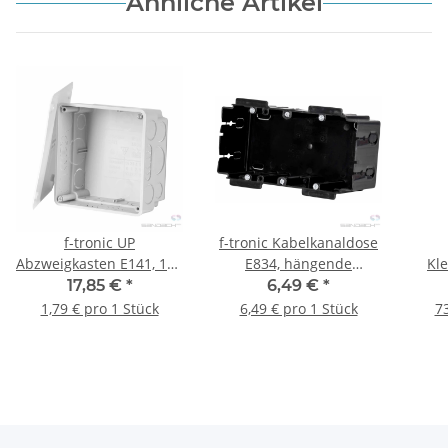
Ähnliche Artikel
f-tronic UP
f-tronic Kabelkanaldose
Abzweigkasten E141, 100
E834, hängende
Kl
x 100 x 50mm, grau, 10
Befestigung, 1 Stück
17,85 €
*
6,49 €
*
Stück
S
1,79 € pro 1 Stück
6,49 € pro 1 Stück
73