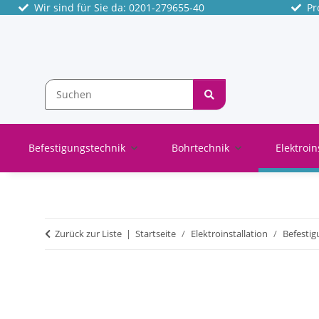
Wir sind für Sie da: 0201-279655-40
Pro
Befestigungstechnik
Bohrtechnik
Elektroin
Zurück zur Liste
Startseite
Elektroinstallation
Befesti