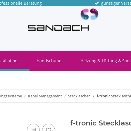
fessionelle Beratung
günstiger Vers
stallation
Handschuhe
Heizung & Lüftung & Sani
gungssysteme
Kabel Management
Stecklaschen
f-tronic Stecklasc
f-tronic Steckla