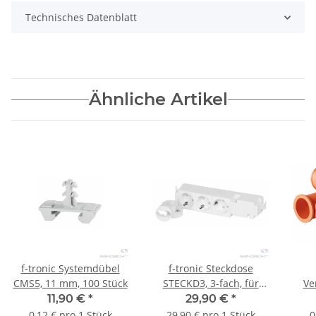
Technisches Datenblatt
Ähnliche Artikel
f-tronic Systemdübel
f-tronic Steckdose
CMS5, 11 mm, 100 Stück
STECKD3, 3-fach, für
Ve
Kleinvert. Jumbo/Vision
11,90 €
*
29,90 €
*
0,12 € pro 1 Stück
29,90 € pro 1 Stück
0