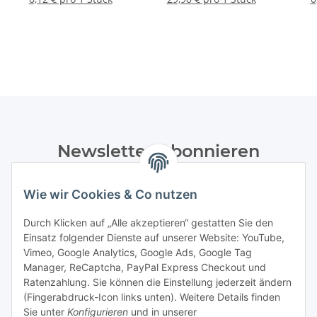
Newsletter Abonnieren
Bitte senden Sie mir entsprechend Ihrer
Wie wir Cookies & Co nutzen
Datenschutzerklärung
regelmäßig und jederzeit widerruflich
Informationen zu Ihrem Produktsortiment per E-Mail zu.
Durch Klicken auf „Alle akzeptieren“ gestatten Sie den
Einsatz folgender Dienste auf unserer Website: YouTube,
Abonnieren
Vimeo, Google Analytics, Google Ads, Google Tag
Manager, ReCaptcha, PayPal Express Checkout und
Ratenzahlung. Sie können die Einstellung jederzeit ändern
Informationen
(Fingerabdruck-Icon links unten). Weitere Details finden
Sie unter
Konfigurieren
und in unserer