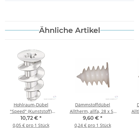
Ähnliche Artikel
Hohlraum-Dübel
Dämmstoffdübel
"Speed" (Kunststoff)
Alltherm, allfa, 28 x 50
All
allfa, 13 x 24 mm - 200
mm - 40 Stk.
10,72 €
*
9,60 €
*
Stk.
0,05 € pro 1 Stück
0,24 € pro 1 Stück