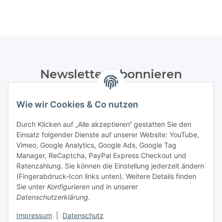
Newsletter Abonnieren
Bitte senden Sie mir entsprechend Ihrer
Wie wir Cookies & Co nutzen
Datenschutzerklärung
regelmäßig und jederzeit widerruflich
Informationen zu Ihrem Produktsortiment per E-Mail zu.
Durch Klicken auf „Alle akzeptieren“ gestatten Sie den
Einsatz folgender Dienste auf unserer Website: YouTube,
Abonnieren
Vimeo, Google Analytics, Google Ads, Google Tag
Manager, ReCaptcha, PayPal Express Checkout und
Ratenzahlung. Sie können die Einstellung jederzeit ändern
Informationen
(Fingerabdruck-Icon links unten). Weitere Details finden
Sie unter
Konfigurieren
und in unserer
Datenschutzerklärung
.
Gesetzliche Informationen
Impressum
|
Datenschutz