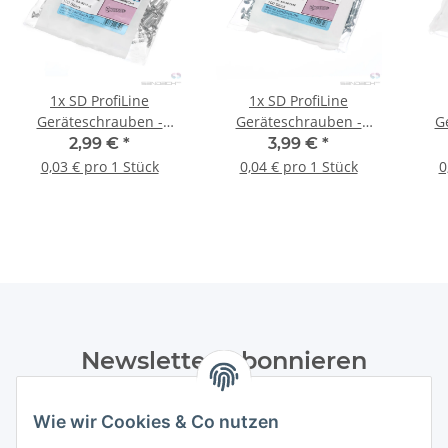
1x
SD ProfiLine
1x
SD ProfiLine
Geräteschrauben -
Geräteschrauben -
G
Kombi-Kreuzschlitz,
Kombi-Kreuzschlitz,
Ko
2,99 €
*
3,99 €
*
32x15mm - VPE:100
32x25mm - VPE:100
32
0,03 € pro 1 Stück
0,04 € pro 1 Stück
0
Stück
Stück
Newsletter Abonnieren
Bitte senden Sie mir entsprechend Ihrer
Wie wir Cookies & Co nutzen
Datenschutzerklärung
regelmäßig und jederzeit widerruflich
Informationen zu Ihrem Produktsortiment per E-Mail zu.