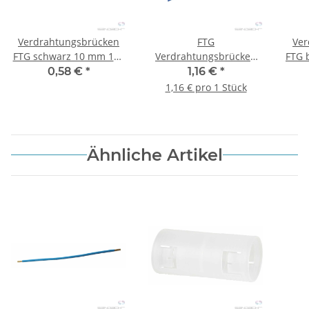
Verdrahtungsbrücken
FTG
Ver
FTG schwarz 10 mm 125
Verdrahtungsbrücken
FTG 
mm Aderendhülse /
blau 10 mm² x 260 mm
Ult
0,58 €
*
1,16 €
*
Gabelschuh
Aderendhülse/Aderendhülse
Ult
1,16 € pro 1 Stück
Ähnliche Artikel