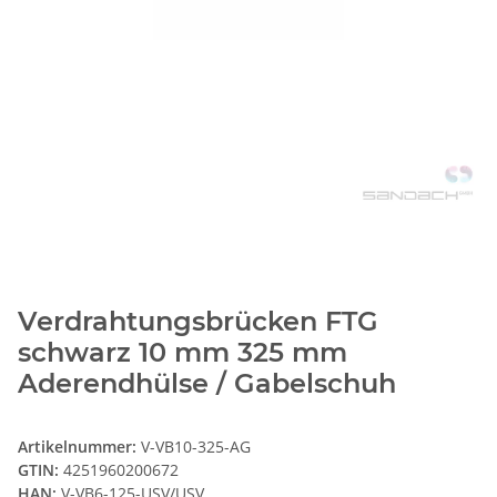
Verdrahtungsbrücken FTG
schwarz 10 mm 325 mm
Aderendhülse / Gabelschuh
Artikelnummer:
V-VB10-325-AG
GTIN:
4251960200672
HAN:
V-VB6-125-USV/USV