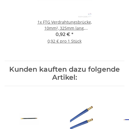
1x
FTG Verdrahtungsbrücke,
10mm², 325mm lang,
schwarz, 1x
0,92 €
*
Gabelkabelschuh, 1x
0,92 € pro 1 Stück
Aderendhülse
Kunden kauften dazu folgende
Artikel: