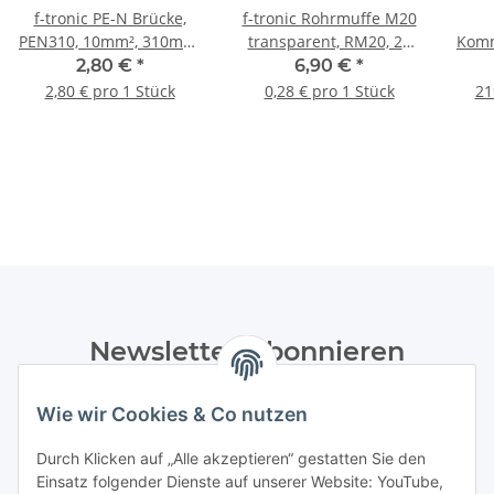
f-tronic PE-N Brücke,
f-tronic Rohrmuffe M20
PEN310, 10mm², 310mm,
transparent, RM20, 25
Komm
blau, 1 Stück
Stück
2,80 €
*
6,90 €
*
2,80 € pro 1 Stück
0,28 € pro 1 Stück
21
Newsletter Abonnieren
Bitte senden Sie mir entsprechend Ihrer
Wie wir Cookies & Co nutzen
Datenschutzerklärung
regelmäßig und jederzeit widerruflich
Informationen zu Ihrem Produktsortiment per E-Mail zu.
Durch Klicken auf „Alle akzeptieren“ gestatten Sie den
Einsatz folgender Dienste auf unserer Website: YouTube,