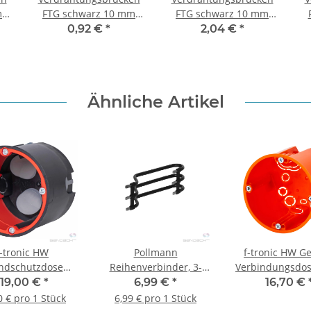
m
FTG schwarz 10 mm
FTG schwarz 10 mm
325 mm Aderendhülse
325 mm
0,92 €
*
2,04 €
*
 /
/ Gabelschuh
Ultraschallverdichtet /
t
Ultraschallverdichtet
Ähnliche Artikel
f-tronic HW
Pollmann
f-tronic HW Ge
ndschutzdose
Reihenverbinder, 3-
Verbindungsdos
BS3500 mit
polig, VS/3-125/10 (3xs)
| VDE geprüft
119,00 €
*
6,99 €
*
16,70 €
hstoßmembran,
Stück
0 € pro 1 Stück
6,99 € pro 1 Stück
, 62mm tief, 10