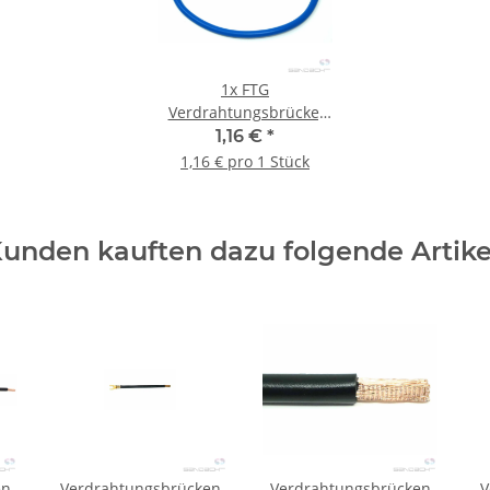
1x
FTG
Verdrahtungsbrücke,
10mm², 260mm lang,
1,16 €
*
blau, 2x Aderendhülse
1,16 € pro 1 Stück
unden kauften dazu folgende Artike
en
Verdrahtungsbrücken
Verdrahtungsbrücken
V