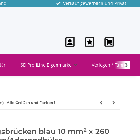
and
Verkauf gewerblich und Privat
tär
SD ProfiLine Eigenmarke
Verlegen / Führen
 - Alle Größen und Farben !
sbrücken blau 10 mm² x 260