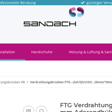
fessionelle Beratung
günstiger Vers
stallation
Handschuhe
Heizung & Lüftung & Sani
tungsbrücken VB
Verdrahtungsbrücken FTG - (AA/GS/USV) - (6mm/10mm)
FTG Verdrahtung