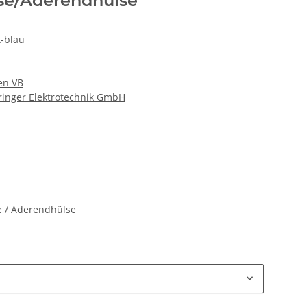
e/Aderendhülse
-blau
en VB
hringer Elektrotechnik GmbH
e / Aderendhülse