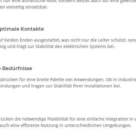
t nur eine ästhetische Note, sondern deutet auch auf eine gewisse
 vielseitig einsetzbar.
optimale Kontakte
beiden Enden ausgestattet, was nicht nur die Leiter schützt, sond
g und trägt zur Stabilität des elektrischen Systems bei.
e Bedürfnisse
ngsbrücken für eine breite Palette von Anwendungen. Ob in Industr
indungen und tragen zur Stabilität Ihrer Installationen bei.
cken die notwendige Flexibilität für eine einfache Integration in
ht auch eine effiziente Nutzung in unterschiedlichen Umgebungen.