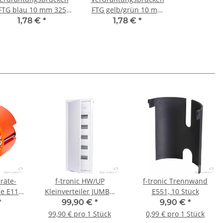
FTG blau 10 mm 325
FTG gelb/grün 10 mm
mm Aderendhülse /
325 mm Aderendhülse
1,78 €
*
1,78 €
*
Aderendhülse
/ Aderendhülse
räte-
f-tronic HW/UP
f-tronic Trennwand
e E117
Kleinverteiler JUMBO
E551, 10 Stück
 | 25
60+10, 5-reihig
*
99,90 €
*
9,90 €
*
99,90 € pro 1 Stück
0,99 € pro 1 Stück