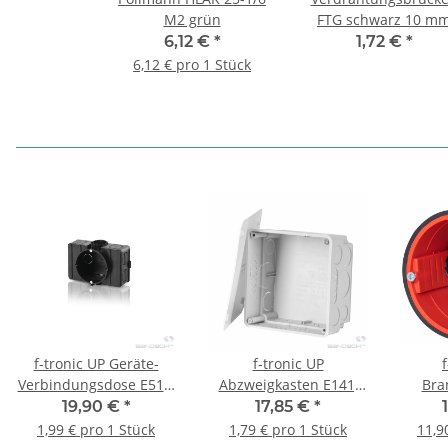
M2 grün
FTG schwarz 10 m
260 mm
6,12 €
*
1,72 €
*
Ultraschallverdichtet
6,12 € pro 1 Stück
Ultraschallverdichte
f-tronic UP Geräte-
f-tronic UP
Verbindungsdose E510,
Abzweigkasten E141,
Bra
117 x 80 x 45mm, 10
100 x 100 x 50mm,
19,90 €
*
17,85 €
*
Stück
grau, 10 Stück
Durc
1,99 € pro 1 Stück
1,79 € pro 1 Stück
11,9
Rohr