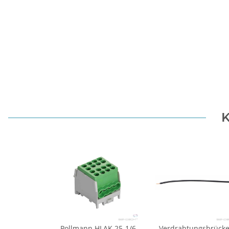
K
Pollmann HLAK 25-1/6
Verdrahtungsbrück