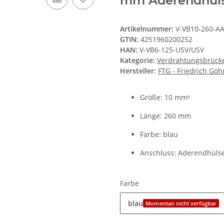
mm Aderendhüls
Artikelnummer:
V-VB10-260-AA
GTIN:
4251960200252
HAN:
V-VB6-125-USV/USV
Kategorie:
Verdrahtungsbrück
Hersteller:
FTG - Friedrich Gö
Größe: 10 mm
²
Länge: 260 mm
Farbe: blau
Anschluss: Aderendhüls
Farbe
blau
Momentan nicht verfügbar