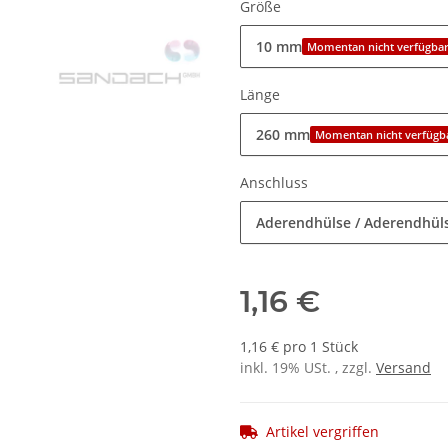
Größe
10 mm
Momentan nicht verfügba
Länge
260 mm
Momentan nicht verfügb
Anschluss
Aderendhülse / Aderendhül
1,16 €
1,16 € pro 1 Stück
inkl. 19% USt. , zzgl.
Versand
Artikel vergriffen