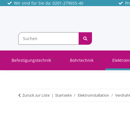
Wir sind für Sie da: 0201-279655-40
Pro
Befestigungstechnik
Bohrtechnik
Elektroin
Zurück zur Liste
Startseite
Elektroinstallation
Verdrah