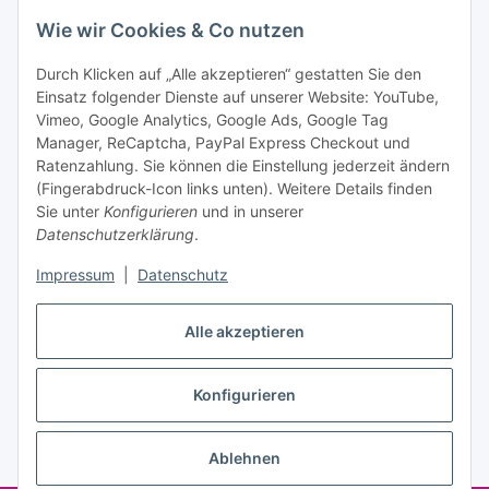
Bitte senden Sie mir entsprechend Ihrer
Wie wir Cookies & Co nutzen
Datenschutzerklärung
regelmäßig und jederzeit widerruflich
Informationen zu Ihrem Produktsortiment per E-Mail zu.
Durch Klicken auf „Alle akzeptieren“ gestatten Sie den
Einsatz folgender Dienste auf unserer Website: YouTube,
Abonnieren
Vimeo, Google Analytics, Google Ads, Google Tag
Manager, ReCaptcha, PayPal Express Checkout und
Ratenzahlung. Sie können die Einstellung jederzeit ändern
Informationen
(Fingerabdruck-Icon links unten). Weitere Details finden
Sie unter
Konfigurieren
und in unserer
Datenschutzerklärung
.
Gesetzliche Informationen
Impressum
|
Datenschutz
Alle akzeptieren
Vertrag widerrufen
Konfigurieren
Ablehnen
* Alle Preise inkl. gesetzlicher USt., zzgl.
Versand