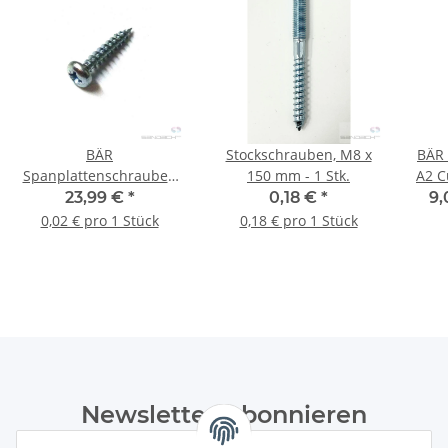
BÄR
Stockschrauben, M8 x
BÄR 
Spanplattenschrauben
150 mm - 1 Stk.
A2 C
Pan Head (PZD) 4,0 x 16
T25 
23,99 €
*
0,18 €
*
9,
mm - 1.000 Stück
0,02 € pro 1 Stück
0,18 € pro 1 Stück
Newsletter Abonnieren