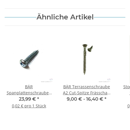
Ähnliche Artikel
BÄR
BÄR Terrassenschraube
Sto
Spanplattenschrauben
A2 Cut-Spitze Frässchaft
Pan Head (PZD) 4,0 x 16
T25 - diverse Varianten
23,99 €
*
9,00 € -
16,40 €
*
mm - 1.000 Stück
0,02 € pro 1 Stück
0