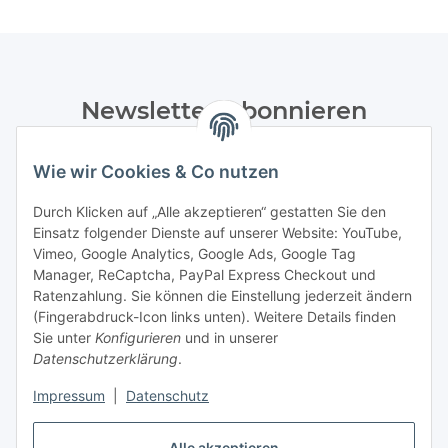
Newsletter Abonnieren
Bitte senden Sie mir entsprechend Ihrer
Wie wir Cookies & Co nutzen
Datenschutzerklärung
regelmäßig und jederzeit widerruflich
Informationen zu Ihrem Produktsortiment per E-Mail zu.
Durch Klicken auf „Alle akzeptieren“ gestatten Sie den
Einsatz folgender Dienste auf unserer Website: YouTube,
Abonnieren
Vimeo, Google Analytics, Google Ads, Google Tag
Manager, ReCaptcha, PayPal Express Checkout und
Ratenzahlung. Sie können die Einstellung jederzeit ändern
Informationen
(Fingerabdruck-Icon links unten). Weitere Details finden
Sie unter
Konfigurieren
und in unserer
Datenschutzerklärung
.
Gesetzliche Informationen
Impressum
|
Datenschutz
Alle akzeptieren