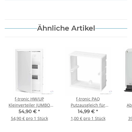
Ähnliche Artikel
f-tronic HW/UP
f-tronic PAQ
Kleinverteiler JUMBO
Putzausgleich für
Ab
24+4, 2-reihig
HW+UP Gerätedosen
gra
54,90 €
*
14,99 €
*
massiv, quadratisch,
54,90 € pro 1 Stück
1,00 € pro 1 Stück
39
30mm tief, 15 Stück
180x