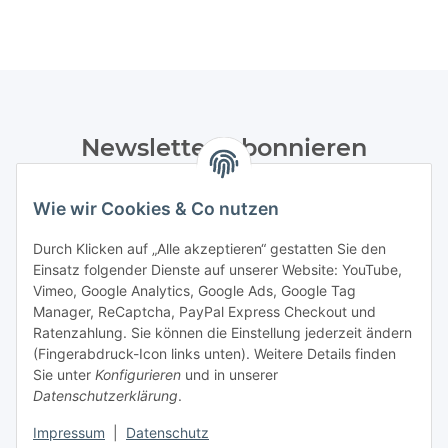
Newsletter Abonnieren
Bitte senden Sie mir entsprechend Ihrer
Wie wir Cookies & Co nutzen
Datenschutzerklärung
regelmäßig und jederzeit widerruflich
Informationen zu Ihrem Produktsortiment per E-Mail zu.
Durch Klicken auf „Alle akzeptieren“ gestatten Sie den
Einsatz folgender Dienste auf unserer Website: YouTube,
Abonnieren
Vimeo, Google Analytics, Google Ads, Google Tag
Manager, ReCaptcha, PayPal Express Checkout und
Ratenzahlung. Sie können die Einstellung jederzeit ändern
Informationen
(Fingerabdruck-Icon links unten). Weitere Details finden
Sie unter
Konfigurieren
und in unserer
Datenschutzerklärung
.
Gesetzliche Informationen
Impressum
|
Datenschutz