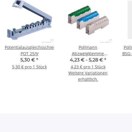
Potentialausgleichsschiene
Pollmann
Pol
POT 25/V
Abzweigklemme
BSG-
Verteilerklemme
5,30 €
*
4,23 € -
5,28 €
*
Nullleiterklemme
5,30 € pro 1 Stück
4,23 € pro 1 Stück
Sammelklemme A/N/PE
Weitere Variationen
14
erhältlich.