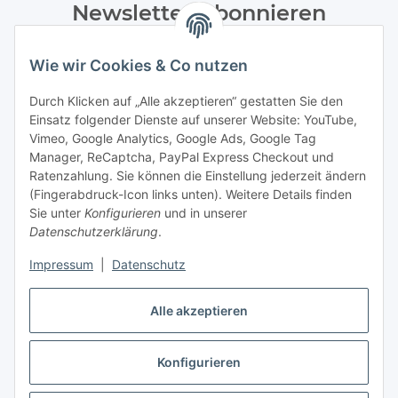
Newsletter Abonnieren
Bitte senden Sie mir entsprechend Ihrer
Wie wir Cookies & Co nutzen
Datenschutzerklärung
regelmäßig und jederzeit widerruflich
Informationen zu Ihrem Produktsortiment per E-Mail zu.
Durch Klicken auf „Alle akzeptieren“ gestatten Sie den
Einsatz folgender Dienste auf unserer Website: YouTube,
Abonnieren
Vimeo, Google Analytics, Google Ads, Google Tag
Manager, ReCaptcha, PayPal Express Checkout und
Ratenzahlung. Sie können die Einstellung jederzeit ändern
Informationen
(Fingerabdruck-Icon links unten). Weitere Details finden
Sie unter
Konfigurieren
und in unserer
Datenschutzerklärung
.
Gesetzliche Informationen
Impressum
|
Datenschutz
Alle akzeptieren
Vertrag widerrufen
Konfigurieren