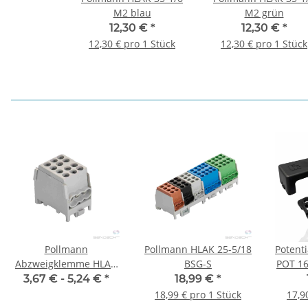
M2 blau
M2 grün
12,30 €
*
12,30 €
*
12,30 € pro 1 Stück
12,30 € pro 1 Stück
Pollmann
Pollmann HLAK 25-5/18
Potent
Abzweigklemme HLAK
BSG-S
POT 16
25 1/4 M2 (Alle Farben)
re
3,67 € -
5,24 €
*
18,99 €
*
18,99 € pro 1 Stück
17,9