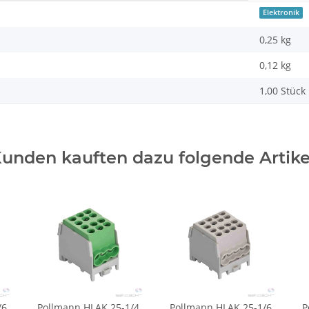
Elektronik
0,25 kg
0,12
kg
1,00 Stück
unden kauften dazu folgende Artike
/6
Pollmann HLAK 25-1/4
Pollmann HLAK 25-1/6
P