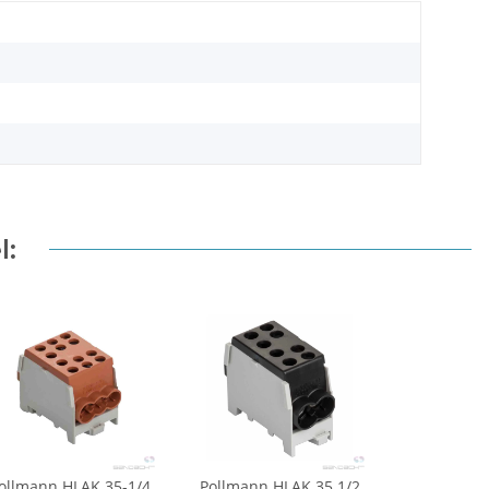
l:
ollmann HLAK 35-1/4
Pollmann HLAK 35 1/2