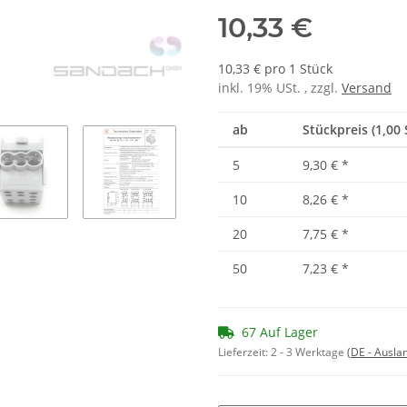
10,33 €
10,33 € pro 1 Stück
inkl. 19% USt. , zzgl.
Versand
ab
Stückpreis (1,00 
5
9,30 €
*
10
8,26 €
*
20
7,75 €
*
50
7,23 €
*
67 Auf Lager
Lieferzeit:
2 - 3 Werktage
(DE - Ausla