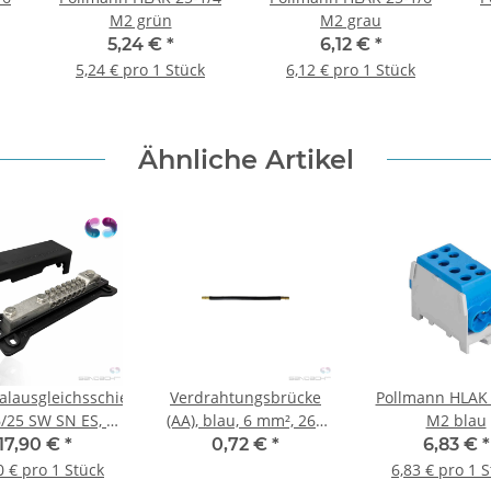
M2 grün
M2 grau
5,24 €
*
6,12 €
*
5,24 € pro 1 Stück
6,12 € pro 1 Stück
Ähnliche Artikel
ialausgleichsschiene
Verdrahtungsbrücke
Pollmann HLAK 
/25 SW SN ES, 2-
(AA), blau, 6 mm², 265
M2 blau
ihig, schwarz
mm
17,90 €
*
0,72 €
*
6,83 €
*
0 € pro 1 Stück
6,83 € pro 1 