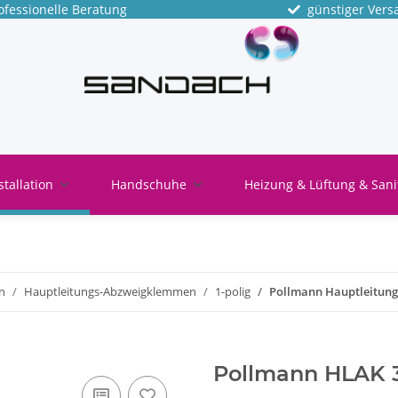
fessionelle Beratung
günstiger Vers
stallation
Handschuhe
Heizung & Lüftung & Sani
n
Hauptleitungs-Abzweigklemmen
1-polig
Pollmann Hauptleitung
Pollmann HLAK 3