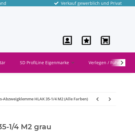
and
Verkauf gewerblich und Privat
tär
SD ProfiLine Eigenmarke
Verlegen / Führen
s-Abzweigklemme HLAK 35-1/4 M2 (Alle Farben)
5-1/4 M2 grau