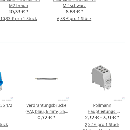
M2 braun
M2 schwarz
10,33 €
*
6,83 €
*
10,33 € pro 1 Stück
6,83 € pro 1 Stück
35 1/2
Verdrahtungsbrücke
Pollmann
(AA), blau, 6 mm², 350
Hauptleitungs-
mm
Abzweigklemme HLAK
0,72 €
*
2,32 € -
3,31 €
*
25 1/2 M2 (Alle Farben)
Stück
2,32 € pro 1 Stück