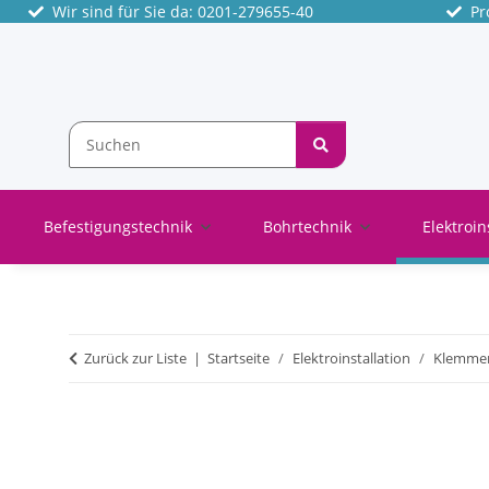
Wir sind für Sie da: 0201-279655-40
Pro
Befestigungstechnik
Bohrtechnik
Elektroin
Zurück zur Liste
Startseite
Elektroinstallation
Klemme