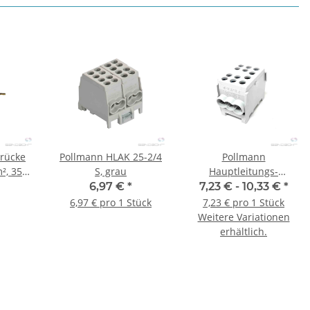
rücke
Pollmann HLAK 25-2/4
Pollmann
m², 350
S, grau
Hauptleitungs-
Abzweigklemme HLAK
6,97 €
*
7,23 € -
10,33 €
*
35-1/4 M2 (Alle Farben)
6,97 € pro 1 Stück
7,23 € pro 1 Stück
Weitere Variationen
erhältlich.