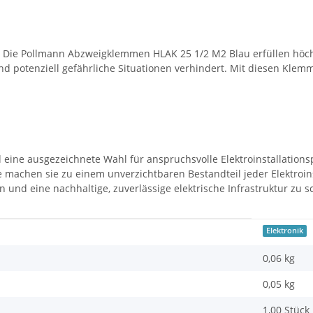
elle. Die Pollmann Abzweigklemmen HLAK 25 1/2 M2 Blau erfüllen höc
und potenziell gefährliche Situationen verhindert. Mit diesen Klem
ine ausgezeichnete Wahl für anspruchsvolle Elektroinstallationsp
le machen sie zu einem unverzichtbaren Bestandteil jeder Elektroin
und eine nachhaltige, zuverlässige elektrische Infrastruktur zu s
Elektronik
0,06 kg
0,05
kg
1,00 Stück