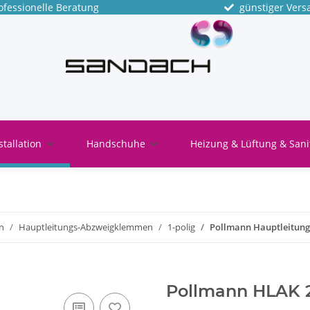
fessionelle Beratung
günstiger Vers
stallation
Handschuhe
Heizung & Lüftung & Sani
n
Hauptleitungs-Abzweigklemmen
1-polig
Pollmann Hauptleitung
Pollmann HLAK 2