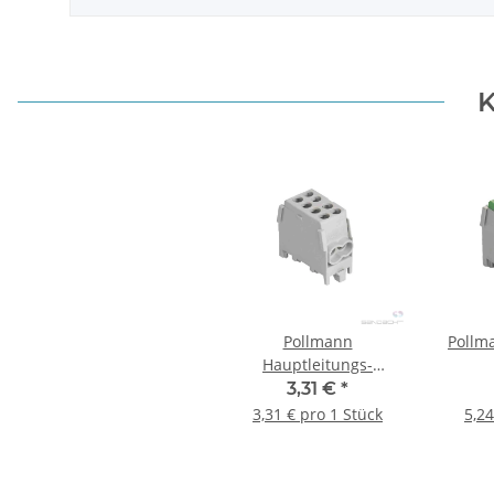
K
Pollmann
Pollm
Hauptleitungs-
Abzweigklemmen HLAK
3,31 €
*
25 1/2 M2 grau
3,31 € pro 1 Stück
5,24