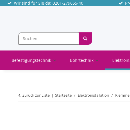
Wir sind für Sie da: 0201-279655-40
Pro
Befestigungstechnik
Bohrtechnik
Elektroin
Zurück zur Liste
Startseite
Elektroinstallation
Klemme