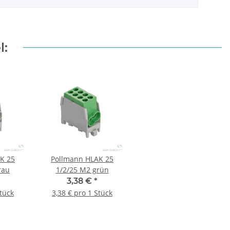
l:
K 25
Pollmann HLAK 25
rau
1/2/25 M2 grün
3,38 €
*
Stück
3,38 € pro 1 Stück