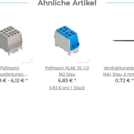
Ähnliche Artikel
Pollmann
Pollmann HLAK 35 1/2
Verdrahtungsb
uptleitungs-
M2 blau
(AA), blau, 6 m
igklemme HLAK
mm
8 € -
6,12 €
*
6,83 €
*
0,72 €
*
 M2 (Alle Farben)
6,83 € pro 1 Stück