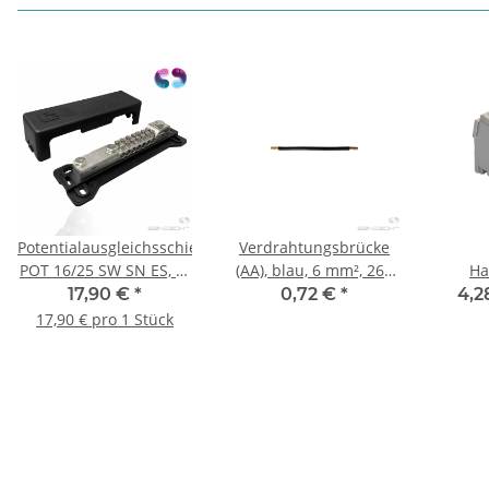
Potentialausgleichsschiene
Verdrahtungsbrücke
POT 16/25 SW SN ES, 2-
(AA), blau, 6 mm², 265
Ha
reihig, schwarz
mm
Abzwe
17,90 €
*
0,72 €
*
4,2
25 1/6
17,90 € pro 1 Stück