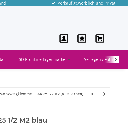
and
Verkauf gewerblich und Privat
tär
SD ProfiLine Eigenmarke
Verlegen / Führen
s-Abzweigklemme HLAK 25 1/2 M2 (Alle Farben)
5 1/2 M2 blau