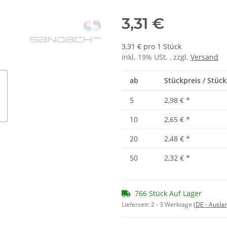
3,31 €
3,31 € pro 1 Stück
inkl. 19% USt. , zzgl.
Versand
ab
Stückpreis / Stück
5
2,98 €
*
10
2,65 €
*
20
2,48 €
*
50
2,32 €
*
766 Stück Auf Lager
Lieferzeit:
2 - 3 Werktage
(DE - Ausla