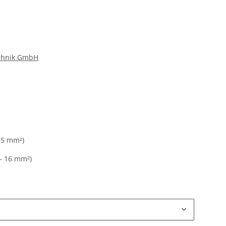
echnik GmbH
 25 mm²)
 - 16 mm²)