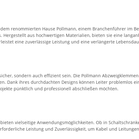
em renommierten Hause Pollmann, einem Branchenführer im Berei
. Hergestellt aus hochwertigen Materialien, bieten sie eine lang
istet eine zuverlässige Leistung und eine verlängerte Lebensda
r sicher, sondern auch effizient sein. Die Pollmann Abzweigklemme
hen. Dank ihres durchdachten Designs können Leiter problemlos ei
 Projekte pünktlich und professionell abschließen möchten.
ieten vielseitige Anwendungsmöglichkeiten. Ob in Schaltschränk
forderliche Leistung und Zuverlässigkeit, um Kabel und Leitungen